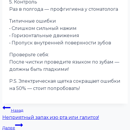
5. Контроль
Раз в полгода — профгигиена у стоматолога
Типичные ошибки
• Слишком сильный нажим
• Горизонтальные движения
• Пропуск внутренней поверхности зубов
Проверьте себя:
После чистки проведите языком по зубам —
должны быть гладкими!
P.S. Электрическая щетка сокращает ошибки
на 50% — стоит попробовать!
Навигация
Назад
Неприятный запах изо рта или галитоз!
по
Далее