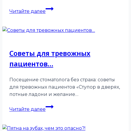
Мультфильмы,
Читайте далее
которые
надо
показать
детям
перед
Советы для тревожных
посещением
стоматолога.
пациентов…
Посещение стоматолога без страха: советы
для тревожных пациентов «Ступор в дверях,
потные ладони и желание…
Советы
Читайте далее
для
тревожных
пациентов…