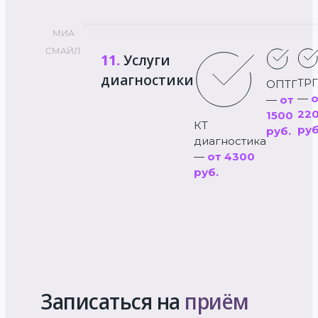
МИА
СМАЙЛ
11.
Услуги
диагностики
ТРГ
ОПТГ
—
о
—
от
22
1500
КТ
руб
руб.
диагностика
—
от 4300
руб.
Записаться на
приём