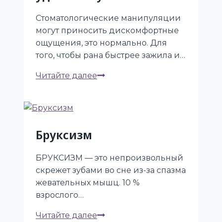
при
поцелуе?
Стоматологические манипуляции
могут приносить дискомфортные
ощущения, это нормально. Для
того, чтобы рана быстрее зажила и…
Чек-
Читайте далее
лист
для
тех,
кому
Бруксизм
удалили
зуб
БРУКСИЗМ — это непроизвольный
скрежет зубами во сне из-за спазма
жевательных мышц. 10 %
взрослого…
Бруксизм
Читайте далее