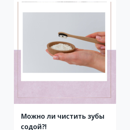
для
зубов
и
десен
необходимо
употреблять?
Можно ли чистить зубы
содой?!