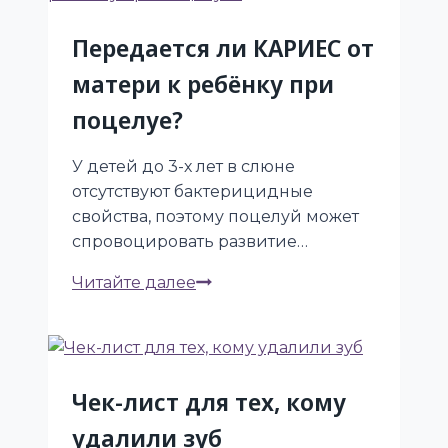
Передается ли КАРИЕС от
матери к ребёнку при
поцелуе?
У детей до 3-х лет в слюне
отсутствуют бактерицидные
свойства, поэтому поцелуй может
спровоцировать развитие…
Передается
Читайте далее
ли
КАРИЕС
от
матери
Чек-лист для тех, кому
к
удалили зуб
ребёнку