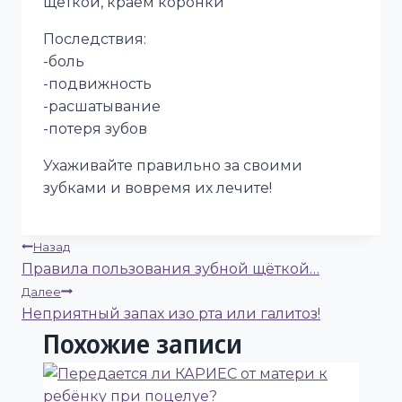
щеткой, краем коронки
Последствия:
-боль
-подвижность
-расшатывание
-потеря зубов
Ухаживайте правильно за своими
зубками и вовремя их лечите!
Навигация
Назад
Правила пользования зубной щёткой…
по
Далее
Неприятный запах изо рта или галитоз!
записям
Похожие записи