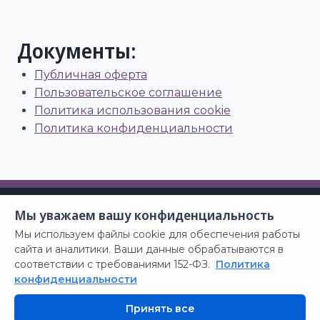
Документы:
Публичная оферта
Пользовательское соглашение
Политика использования cookie
Политика конфиденциальности
Мы уважаем вашу конфиденциальность
*
Материалы данного сайта носят исключительно
информационный характер и не являются публичной
Мы используем файлы cookie для обеспечения работы
офертой (ст. 437 Гражданского кодекса Российской
сайта и аналитики. Ваши данные обрабатываются в
Федерации).
соответствии с требованиями 152-ФЗ.
Политика
конфиденциальности
Для получения актуальных условий оказания услуг
обращайтесь по контактам, указанным на сайте.
Принять все