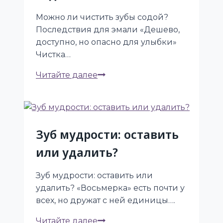
Можно ли чистить зубы содой?
Последствия для эмали «Дешево,
доступно, но опасно для улыбки»
Чистка…
Можно
Читайте далее
ли
чистить
зубы
содой?!
Зуб мудрости: оставить
или удалить?
Зуб мудрости: оставить или
удалить? «Восьмерка» есть почти у
всех, но дружат с ней единицы….
Зуб
Читайте далее