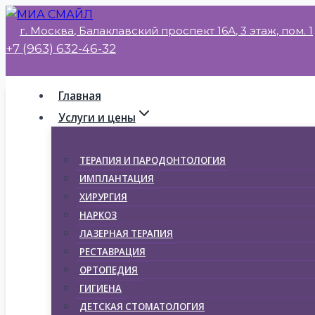
Перейти
г. Москва, Балаклавский проспект 16А, 3 этаж, пом. 1
к
+7 (963) 632-46-32
содержимому
Главная
Услуги и цены
ТЕРАПИЯ И ПАРОДОНТОЛОГИЯ
ИМПЛАНТАЦИЯ
ХИРУРГИЯ
НАРКОЗ
ЛАЗЕРНАЯ ТЕРАПИЯ
РЕСТАВРАЦИЯ
ОРТОПЕДИЯ
ГИГИЕНА
ДЕТСКАЯ СТОМАТОЛОГИЯ