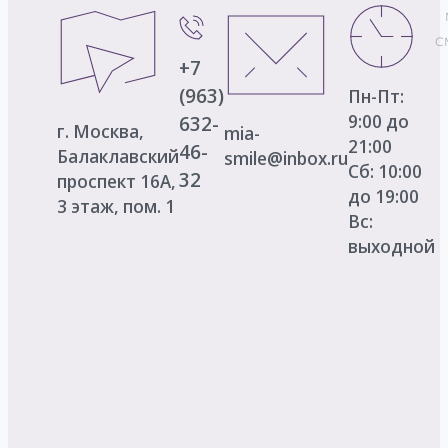
С
+7
(963)
Пн-Пт:
9:00 до
632-
г. Москва,
mia-
21:00
46-
Балаклавский
smile@inbox.ru
Сб: 10:00
32
проспект 16А,
до 19:00
3 этаж, пом. 1
Вс:
выходной