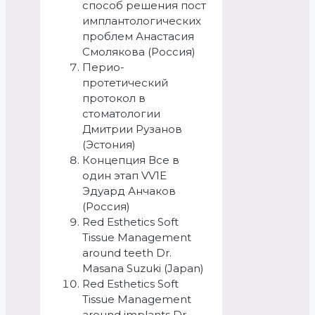
способ решения пост
имплантологических
проблем Анастасия
Смолякова (Россия)
Перио-
протетический
протокол в
стоматологии
Дмитрии Рузанов
(Эстония)
Концепция Все в
один этап VV1E
Эдуард Анчаков
(Россия)
Red Esthetics Soft
Tissue Management
around teeth Dr.
Masana Suzuki (Japan)
Red Esthetics Soft
Tissue Management
around implants Dr.