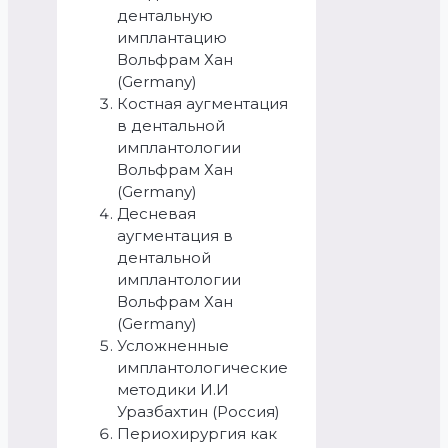
дентальную
имплантацию
Вольфрам Хан
(Germany)
Костная аугментация
в дентальной
имплантологии
Вольфрам Хан
(Germany)
Десневая
аугментация в
дентальной
имплантологии
Вольфрам Хан
(Germany)
Усложненные
имплантологические
методики И.И
Уразбахтин (Россия)
Периохирургия как