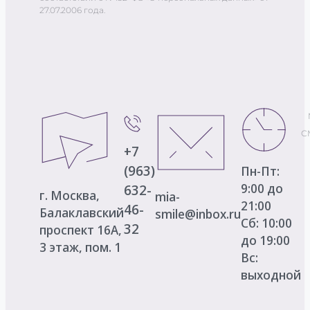
27.07.2006 года.
С
+7
(963)
Пн-Пт:
9:00 до
632-
г. Москва,
mia-
21:00
46-
Балаклавский
smile@inbox.ru
Сб: 10:00
32
проспект 16А,
до 19:00
3 этаж, пом. 1
Вс:
выходной