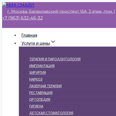
Перейти
г. Москва, Балаклавский проспект 16А, 3 этаж, пом. 1
к
+7 (963) 632-46-32
содержимому
Главная
Услуги и цены
ТЕРАПИЯ И ПАРОДОНТОЛОГИЯ
ИМПЛАНТАЦИЯ
ХИРУРГИЯ
НАРКОЗ
ЛАЗЕРНАЯ ТЕРАПИЯ
РЕСТАВРАЦИЯ
ОРТОПЕДИЯ
ГИГИЕНА
ДЕТСКАЯ СТОМАТОЛОГИЯ