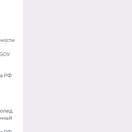
ьности
ГБОУ
ва РФ
опед.
енный