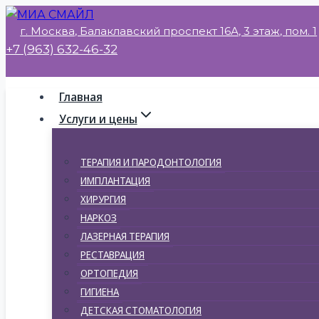
Перейти
г. Москва, Балаклавский проспект 16А, 3 этаж, пом. 1
к
+7 (963) 632-46-32
содержимому
Главная
Услуги и цены
ТЕРАПИЯ И ПАРОДОНТОЛОГИЯ
ИМПЛАНТАЦИЯ
ХИРУРГИЯ
НАРКОЗ
ЛАЗЕРНАЯ ТЕРАПИЯ
РЕСТАВРАЦИЯ
ОРТОПЕДИЯ
ГИГИЕНА
ДЕТСКАЯ СТОМАТОЛОГИЯ