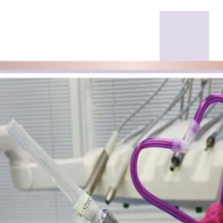
чистить
зубы
ребенку?