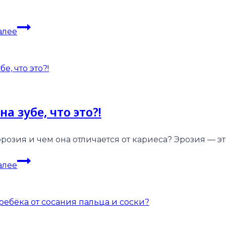
Можно
алее
ли
беременным
лечить
зубы
на зубе, что это?!
 эрозия и чем она отличается от кариеса? Эрозия — 
Эрозия
алее
на
зубе,
что
это?!