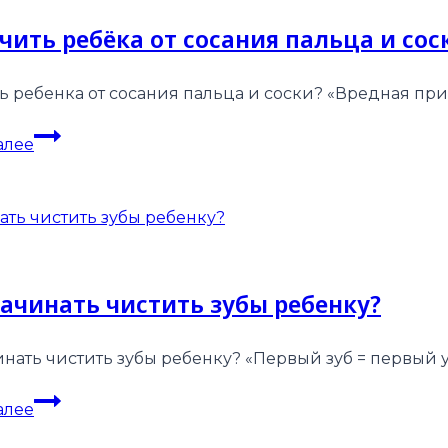
чить ребёка от сосания пальца и сос
ть ребенка от сосания пальца и соски? «Вредная п
Как
алее
отучить
ребёка
от
сосания
пальца
и
начинать чистить зубы ребенку?
соски?
инать чистить зубы ребенку? «Первый зуб = первый у
Когда
алее
начинать