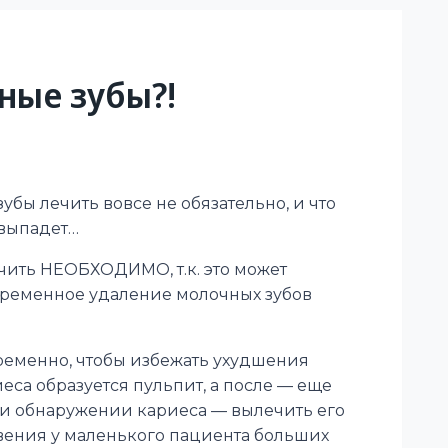
ные зубы?!
убы лечить вовсе не обязательно, и что
 выпадет…
чить НЕОБХОДИМО, т.к. это может
евременное удаление молочных зубов
ременно, чтобы избежать ухудшения
иеса образуется пульпит, а после — еще
ри обнаружении кариеса — вылечить его
овения у маленького пациента больших