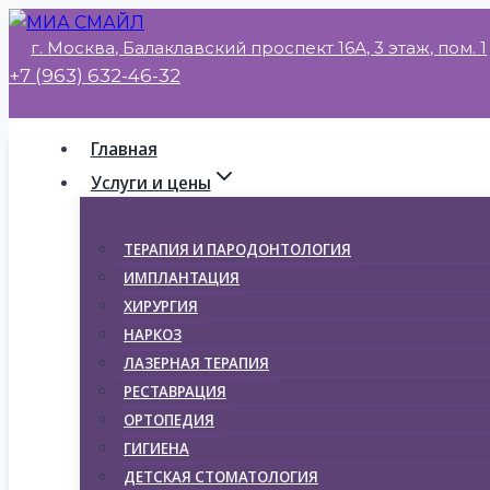
Перейти
г. Москва, Балаклавский проспект 16А, 3 этаж, пом. 1
к
+7 (963) 632-46-32
содержимому
Главная
Услуги и цены
ТЕРАПИЯ И ПАРОДОНТОЛОГИЯ
ИМПЛАНТАЦИЯ
ХИРУРГИЯ
НАРКОЗ
ЛАЗЕРНАЯ ТЕРАПИЯ
РЕСТАВРАЦИЯ
ОРТОПЕДИЯ
ГИГИЕНА
ДЕТСКАЯ СТОМАТОЛОГИЯ